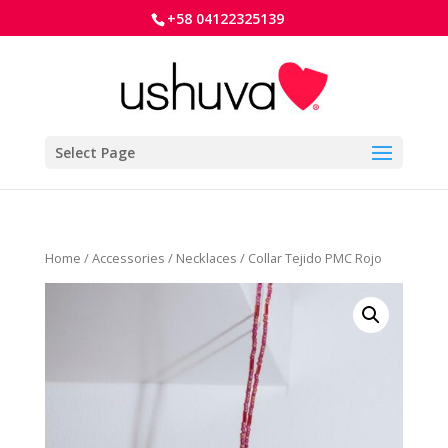
+58 04122325139
Select Page
Home
/
Accessories
/
Necklaces
/ Collar Tejido PMC Rojo